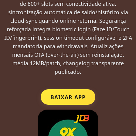
de 800+ slots sem conectividade ativa,
sincronização automática de saldo/histórico via
cloud-sync quando online retorna. Segurança
reforçada integra biometric login (Face ID/Touch
ID/fingerprint), session timeout configurável e 2FA
mandatória para withdrawals. Atualiz ações
mensais OTA (over-the-air) sem reinstalação,
média 12MB/patch, changelog transparente
publicado.
BAIXAR APP