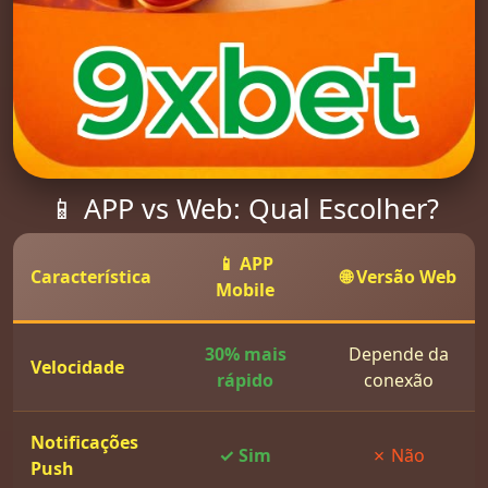
📱 APP vs Web: Qual Escolher?
📱 APP
Característica
🌐 Versão Web
Mobile
30% mais
Depende da
Velocidade
rápido
conexão
Notificações
✓ Sim
✗ Não
Push