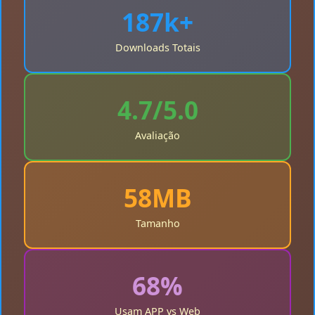
187k+
Downloads Totais
4.7/5.0
Avaliação
58MB
Tamanho
68%
Usam APP vs Web