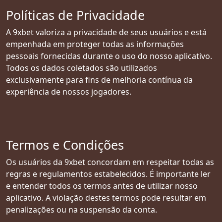
Políticas de Privacidade
A 9xbet valoriza a privacidade de seus usuários e está
empenhada em proteger todas as informações
pessoais fornecidas durante o uso do nosso aplicativo.
Todos os dados coletados são utilizados
exclusivamente para fins de melhoria contínua da
experiência de nossos jogadores.
Termos e Condições
Os usuários da 9xbet concordam em respeitar todas as
regras e regulamentos estabelecidos. É importante ler
e entender todos os termos antes de utilizar nosso
aplicativo. A violação destes termos pode resultar em
penalizações ou na suspensão da conta.