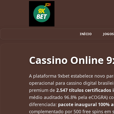
INÍCIO
JOGOS
Cassino Online 9
A plataforma 9xbet estabelece novo pa
operacional para cassino digital brasile
premium de
2.547 títulos certificado
médio auditado 96.8% pela eCOGRA) co
diferenciada:
pacote inaugural 100% a
complementado por 500 free spins em sl