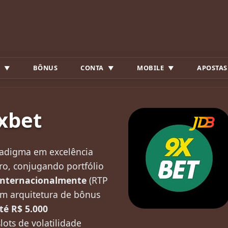
BÔNUS
CONTA
MOBILE
APOSTAS
xbet
radigma em excelência
iro, conjugando portfólio
s internacionalmente
(RTP
m arquitetura de bônus
té R$ 5.000
ots de volatilidade