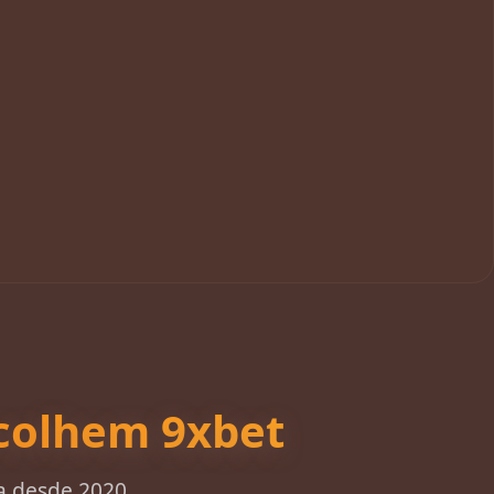
scolhem 9xbet
a desde 2020