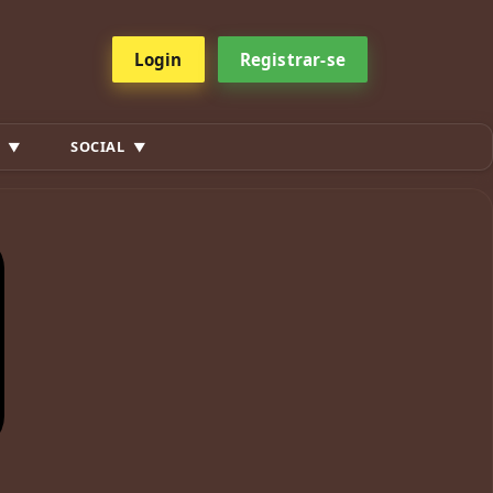
Login
Registrar-se
SOCIAL